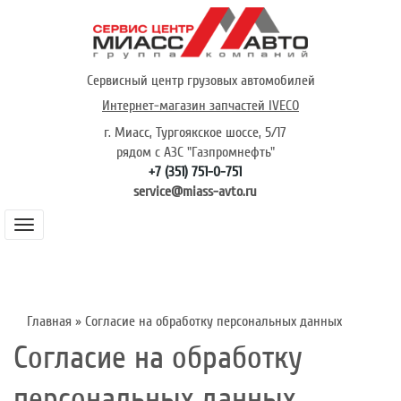
Перейти
к
основному
содержанию
Сервисный центр грузовых автомобилей
Интернет-магазин запчастей IVECO
г. Миасс, Тургоякское шоссе, 5/17
рядом с АЗС "Газпромнефть"
+7 (351) 751-0-751
service@miass-avto.ru
Toggle
navigation
Основная
Главная
Строка
Главная
Согласие на обработку персональных данных
навигация
О компании
Согласие на обработку
навигации
Техническое обслуживание
персональных данных